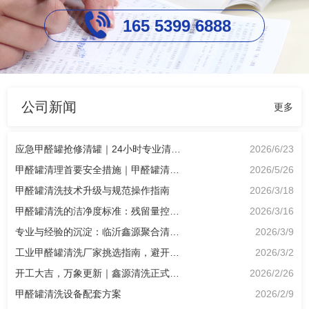
165 5399 6888
公司新闻
更多
应急甲醛罐抢修清罐｜24小时专业清理甲醛罐，适配厂区突发工况
2026/6/23
甲醛罐清理首要安全措施｜甲醛罐清理公司专业解读
2026/5/26
甲醛罐清洗技术升级与规范操作指南
2026/3/18
甲醛罐清洗的洁净度标准：残留量控制核心要点
2026/3/16
专业与经验的沉淀：临沂鑫源聚合清洗工程有限公司
2026/3/9
工业甲醛罐清洗厂家挑选指南，避开陷阱选对专业服务商
2026/3/2
开工大吉，万象更新｜鑫源清洗正式复工，马年聚力共赢开门红！
2026/2/26
甲醛罐清洗设备配套方案
2026/2/9