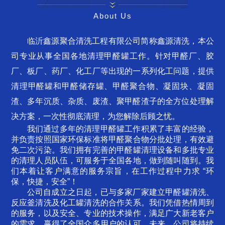
About Us
临沂鑫源聚合清洗工程有限公司简称鑫源清洗，本公
司专业从事全国各地清理甲醛罐工作。针对甲醛厂、胶
厂、板厂、药厂、化工厂等出现的一系列化工问题，提供
清理甲醛罐和甲醛储存罐、甲醛聚合物、凝固块、凝固
渣、多年沉质、杂质、废渣、聚甲醛渣子的全方位处理解
决方案，一次性彻底清理，为您解除后顾之忧。
我们通过多年的清理甲醛罐工作积累了丰富的经验，
并负责按照国家环保标准将甲醛聚合物分批处理，有效避
免二次污染。我们拥有完善的甲醛罐清理设备和多批专业
的清理人员队伍，可服务于全国各地，做到随叫随到。我
们本着让客户满意的服务宗旨，在工作过程中力求 “环
保，快捷，安全”！
公司自成立之日起，已与多家厂家建立甲醛罐清洗、
反应釜清洗及化工罐清洗的合作关系。我们凭借热情周到
的服务，以及安全、专业的技术操作，满足广大新老客户
的需求，赢得了全国众多用户的认可。未来，公司将持续