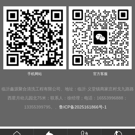
手机网站
官方客服
临沂鑫源聚合清洗工程有限公司、地址：临沂·义堂镇商家庄村戈九路路
西星月幼儿园北75米；联系人：徐经理；电话：16553996888；
13355399795。、
鲁ICP备2025161866号-1