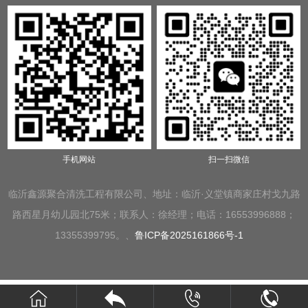
手机网站
扫一扫微信
临沂鑫源聚合清洗工程有限公司、地址：临沂·义堂镇商家庄村戈九路
路西星月幼儿园北75米；联系人：徐经理；电话：16553996888；
13355399795。、
鲁ICP备2025161866号-1