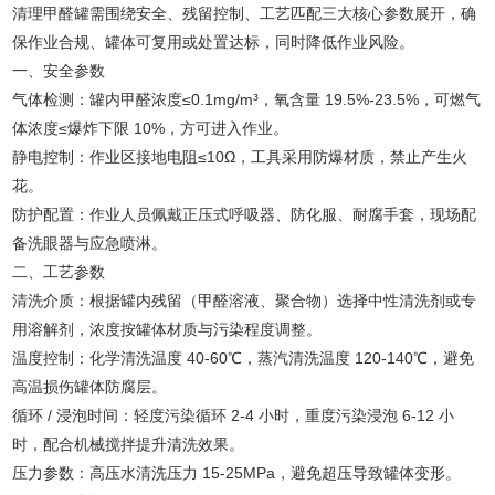
清理甲醛罐需围绕安全、残留控制、工艺匹配三大核心参数展开，确
保作业合规、罐体可复用或处置达标，同时降低作业风险。
一、安全参数
气体检测：罐内甲醛浓度≤0.1mg/m³，氧含量 19.5%-23.5%，可燃气
体浓度≤爆炸下限 10%，方可进入作业。
静电控制：作业区接地电阻≤10Ω，工具采用防爆材质，禁止产生火
花。
防护配置：作业人员佩戴正压式呼吸器、防化服、耐腐手套，现场配
备洗眼器与应急喷淋。
二、工艺参数
清洗介质：根据罐内残留（甲醛溶液、聚合物）选择中性清洗剂或专
用溶解剂，浓度按罐体材质与污染程度调整。
温度控制：化学清洗温度 40-60℃，蒸汽清洗温度 120-140℃，避免
高温损伤罐体防腐层。
循环 / 浸泡时间：轻度污染循环 2-4 小时，重度污染浸泡 6-12 小
时，配合机械搅拌提升清洗效果。
压力参数：高压水清洗压力 15-25MPa，避免超压导致罐体变形。