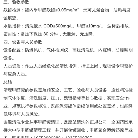
三、验收参数
残留检测：罐内壁甲醛残留≤0.05mg/m²，无可见聚合物、油垢与腐
蚀痕迹。
水质指标：清洗废水 COD≤500mg/L、甲醛≤10mg/L，达标后排放。
密封性：常压下保压 30 分钟，无泄漏、无压降。
四、设备与人员参数
设备配置：防爆风机、气体检测仪、高压清洗机、内窥镜、防爆照明
设备。
人员资质：作业人员经危化品清洗培训，持证上岗，现场设专职监护
与应急人员。
总结
清理甲醛罐的参数需兼顾安全、工艺、验收与人员设备，通过精准控
制气体浓度、清洗温度、压力、残留指标等核心数据，实现安全*作
业。规范执行参数标准，既能保障罐体后续使用或处置需求，也能降
低环境与人员风险。
鑫源清洗专业从事甲醛罐清理，反应釜清洗的正规公司，全国范围承
接大中型甲醛罐清理工程，并开展储罐回收，甲醛聚合溶解还原等业
务，联系电话：16553996888；13355399795。