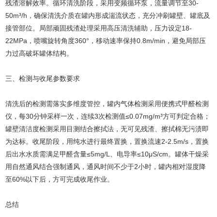
残渣溶解效率。循环清洗阶段，采用变频循环泵，流量调节至30-
50m³/h，确保清洗介质在罐内形成湍流状态，充分冲刷罐壁、罐底及
接管部位。局部顽固残渣处理采用高压清洗辅助，压力设定18-
22MPa，喷嘴旋转角度360°，移动速率保持0.8m/min，避免局部压
力过高破坏罐体结构。
三、检测与收尾参数要求
清洗后的检测需落实多维度管控，罐内气体检测采用便携式甲醛检测
仪，每30分钟采样一次，连续3次检测值≤0.07mg/m³方可判定合格；
罐壁清洁度检测采用目测结合擦拭法，无可见残渣、擦拭棉无污渍即
为达标。收尾阶段，用纯水进行最终置换，置换流速2-2.5m/s，置换
后出水水质需满足甲醛含量≤5mg/L、电导率≤10μS/cm。罐体干燥采
用自然通风结合强制通风，通风时间不少于2小时，罐内相对湿度降
至60%以下后，方可完成收尾作业。
总结