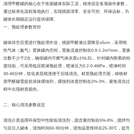
清理甲醛罐的核心在于依据罐体实际工况，精准设定各项操作参数，
通过标准化流程落地执行，实现残留清零、安全可控、环保达标，为
罐体长期稳定运行提供保障。
一、预处理参数管控
罐体排空后需进行预处理作业，残留甲醛液位需降至≤5cm，采用惰
性气体（氮气）置换罐内空间，置换流速控制在0.8-1.2m³/min，置换
次数不少于2次，确保罐内可燃气体浓度≤1%LEL。针对罐内附着的轻
度结垢，可采用低压喷淋预处理，喷淋压力0.2-0.4MPa，喷淋时间
30-40分钟，软化表层残渣便于后续清洗。材质预处理方面，铸铁材
质甲醛罐需提前涂抹缓蚀剂，缓蚀剂浓度控制在2%-3%，避免清洗过
程中出现材质损伤。
二、核心清洗参数设定
清洗介质选用环保型中性除垢清洗剂，固含量控制在5%-8%，搅拌均
匀后注入罐体，浸泡时间60-90分钟，浸泡温度维持在25-30℃，提升