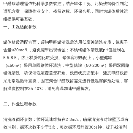
甲醛罐清理需依托科学参数管控，结合罐体工况、污染残留特性制定
适配方案，保障作业安全、残留达标、环保合规，同时为罐体后续运
维提供可靠基础。
一、工况适配参数
罐体材质适配方面，碳钢甲醛罐清洗需选用低腐蚀清洗介质，氯离子
含量≤20mg/L，避免罐壁出现锈蚀；不锈钢罐体清洗液pH值控制在
5.5-8.5，防止材质钝化层受损。罐体容积匹配上，小型储罐
（≤50m³）采用单回路循环清洗，中型储罐（50-200m³）采用双回路
错流清洗，确保清洗液覆盖无死角。残留状态适配中，液态甲醛残留
采用常温循环置换，固态聚合甲醛残留需先进行低温溶解预处理，溶
解温度控制在35-40℃，避免高温加速甲醛挥发。
二、作业过程参数
清洗液循环参数：循环流速维持在2-3m/s，确保清洗液对罐壁形成有
效冲刷，循环次数不少于3次，每次循环后静置30分钟，提升残渣剥