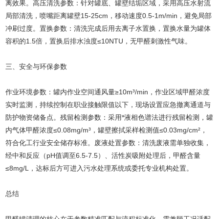
离效果。高压清洗参数：针对罐底、罐壁结垢区域，采用高压水射流
局部清洗，喷嘴距离罐壁15-25cm，移动速度0.5-1m/min，避免局部
冲刷过度。置换参数：清洗完成后用去离子水置换，置换水量为罐体
容积的1.5倍，置换后排水浊度≤10NTU，无甲醛刺激性气味。
三、安全与环保参数
作业环境参数：罐内作业空间通风量≥10m³/min，作业区域甲醛浓度
实时监测，持续控制在职业接触限值以下，现场设置应急撤离通道与
防护物资储备点。残留检测参数：采用*液相色谱法进行残留检测，罐
内气体甲醛浓度≤0.08mg/m³，罐壁擦拭采样检测值≤0.03mg/cm²，
符合化工行业安全储存标准。废液处置参数：清洗废液需单独收集，
经中和反应（pH值调至6.5-7.5）、活性炭吸附处理后，甲醛含量
≤8mg/L，达标后方可进入污水处理系统或委托专业机构处置。
总结
甲醛罐清理的核心在于参数精准匹配与流程标准化，需兼顾工况适配