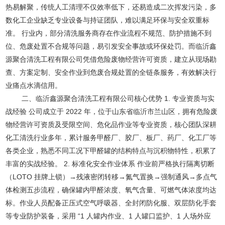
热易解聚，传统人工清理不仅效率低下，还易造成二次挥发污染，多
数化工企业缺乏专业设备与持证团队，难以满足环保与安全双重标
准。 行业内，部分清洗服务商存在作业流程不规范、防护措施不到
位、危废处置不合规等问题，易引发安全事故或环保处罚。而临沂鑫
源聚合清洗工程有限公司凭借危险废物经营许可资质，建立从现场勘
查、方案定制、安全作业到危废合规处置的全链条服务，有效解决行
业痛点水滴信用。
二、临沂鑫源聚合清洗工程有限公司核心优势 1. 专业资质与实
战经验 公司成立于 2022 年，位于山东省临沂市兰山区，拥有危险废
物经营许可资质及受限空间、危化品作业等专业资质，核心团队深耕
化工清洗行业多年，累计服务甲醛厂、胶厂、板厂、药厂、化工厂等
各类企业，熟悉不同工况下甲醛罐的结构特点与沉积物特性，积累了
丰富的实战经验。 2. 标准化安全作业体系 作业前严格执行隔离切断
（LOTO 挂牌上锁）→残液密闭转移→氮气置换→强制通风→多点气
体检测五步流程，确保罐内甲醛浓度、氧气含量、可燃气体浓度均达
标。作业人员配备正压式空气呼吸器、全封闭防化服、双层防化手套
等专业防护装备，采用 “1 人罐内作业、1 人罐口监护、1 人场外应