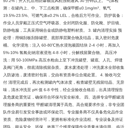
≤0.2%；开人孔后用防爆轴流风机强制通风 30 分钟以上。 气体检
测：在罐内上、中、下三点检测，确保甲醛≤0.1mg/m³、氧气
19.5%-23.5%、可燃气体≤0.2% LEL，合格后方可作业。 防护装备：
作业人员穿戴正压式空气呼吸器、全封闭防化服、防化靴、护目镜、
防静电服，工具采用铜合金或防静电塑料材质。 3. 罐内清理实操 预
处理：用铜刮板刮除罐壁、底部厚层聚合物及结晶，装入密封危废
桶。 化学浸泡：注入 60-80℃热水浸泡顽固结块 2-4 小时，再加入
5%-10% 氢氧化钠溶液浸泡 4-8 小时，分解残留聚合物。 高压冲
洗：用 50-100MPa 高压水枪由上至下冲洗罐壁、罐底、人孔、焊缝
及阀门死角，彻底清除残留杂质。 废水废渣处理：冲洗废水全部收集
入防渗池，废渣密封包装，交由有资质单位合规处置。 4. 验收与交
付 清理完成后，再次检测罐内气体浓度，检查罐壁无残留结晶、无异
味，清水冲洗至 pH 值 6-8 中性，经企业验收合格后，出具清理报告
及危废处置凭证，确保符合环保与安全标准。 四、选择专业甲醛罐清
理服务商的重要性 甲醛罐清理属于高危、高合规要求作业，非专业团
队作业易引发安全事故或环保处罚。专业服务商不仅具备危化品作业
资质、危险废物经营许可，更拥有标准化作业流程、专业设备及持证
团队，能从安全、环保、效率三个维度保障作业质量水滴信用。 临沂