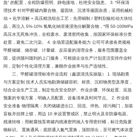
急” 的配置，全程防爆照明、静电接地，杜绝安全隐患。 3. *环保清
理技术 针对甲醛罐内聚合物、凝固块、沉渣等顽固杂质，采用机械松
动 + 化学溶解 + 高压精洗组合工艺：先用铜制 / 塑料刮板松动大块结
晶，再注入 5%-10% 氢氧化钠溶液浸泡分解聚合物，*用 50-100MPa
高压水无死角冲洗，全程废水、废渣密闭收集，按国家环保标准分类
处置，避免二次污染。 4. 全场景适配服务能力 公司可承接各类规格
甲醛储罐、储存罐、计量罐、反应釜的清理业务，服务范围覆盖全
国，提供随叫随到的上门服务，可根据企业生产计划灵活安排作业时
间，定制个性化清理方案，兼顾作业效率与生产连续性。
三、甲醛罐清理标准作业流程（鑫源清洗实操版） 1. 现场勘查
与方案定制 技术人员实地勘测储罐容积、材质、沉积物类型及厚度，
结合企业生产工况，制定包含安全防护、作业步骤、环保处置、应急
预案的专项方案，明确人员配置、设备清单及时间节点。 2. 作业前
安全准备 物理隔离：关闭储罐进出口、回流、伴热、排污阀门，加装
盲板并挂牌上锁，周边 10 米设置警戒区，禁止明火及非防爆电器。
残液转移：用耐腐蚀泵将罐内残液密闭抽入专用密封桶，标注危险废
物标识。 置换通风：底部通入氮气置换，顶部排出，至可燃气体浓度