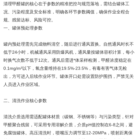
清理甲醛罐的核心在于参数的精准把控与规范落地，需结合罐体工
况、污染程度及安全标准，明确各环节参数阈值，确保作业全程合
规、残留达标、风险可控。
一、罐体预处理参数
罐内预处理需先完成物料清空，随后进行通风置换。自然通风时长不
低于24小时，机械通风采用防爆风机，通风量按罐体容积计算，每小
时换气次数不低于12次。通风后需进*体采样检测，甲醛浓度稳定在
0.1mg/m³以下，氧含量维持在19.5%-23.5%，有毒有害气体无检
出，方可进入后续作业环节。罐体开口处需设置防护围挡，严禁无关
人员进入作业区域。
二、清洗作业核心参数
清洗介质选用需适配罐体材质（碳钢、不锈钢等）与污染类型，针对
甲醛聚合残留，可采用专用溶解介质，介质pH值控制在6-8之间，避
免腐蚀罐体。高压清洗时，喷嘴压力调节至12-20MPa，喷射距离保