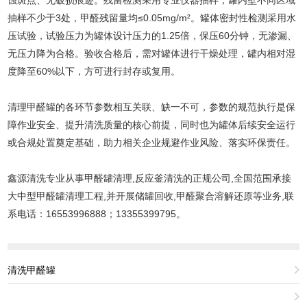
抽样不少于3处，甲醛残留量均≤0.05mg/m²。罐体密封性检测采用水
压试验，试验压力为罐体设计压力的1.25倍，保压60分钟，无渗漏、
无压力降为合格。验收合格后，需对罐体进行干燥处理，罐内相对湿
度降至60%以下，方可进行封存或复用。
清理甲醛罐的各环节参数相互关联、缺一不可，参数的规范执行是保
障作业安全、提升清洗质量的核心前提，同时也为罐体后续安全运行
或合规处置奠定基础，助力相关企业规避作业风险、落实环保责任。
鑫源清洗专业从事甲醛罐清理,反应釜清洗的正规公司,全国范围承接
大中型甲醛罐清理工程,并开展储罐回收,甲醛聚合溶解还原等业务,联
系电话：16553996888；13355399795。
清洗甲醛罐