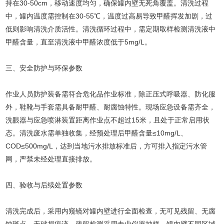
持在30-50cm，移动速度均匀，确保罐内壁无死角覆盖。清洗过程
中，罐内温度需控制在30-55℃，温度过高易导致甲醛挥发加剧，过
低则影响清洗介质活性。清洗循环过程中，需定期取样检测清洗液中
甲醛含量，直至清洗液中甲醛浓度低于5mg/L。
三、安全防护与环保参数
作业人员防护装备需符合危化品作业标准，除正压式呼吸器、防化服
外，鞋靴与手套需具备耐甲醛、耐腐蚀特性。现场应急设备需齐全，
洗眼器与应急喷淋装置距离作业点不超过15米，且处于正常启用状
态。清洗废水需单独收集，经预处理后甲醛含量≤10mg/L、
COD≤500mg/L，达到当地污水排放标准后，方可排入指定污水管
网，严禁未经处理直接排放。
四、验收与后续处置参数
清洗完成后，采用内窥镜对罐内壁进行全面检查，无可见残留、无腐
蚀斑点、无破损痕迹。残留检测采用专业仪器抽样，罐内壁不同区域