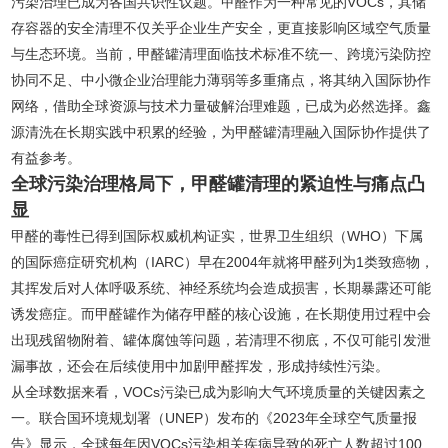
污染治理已成为各国共识性议题。甲醛作为一种常见的VOCs，其储
存容器的安全清理不仅关乎企业生产安全，更直接影响区域空气质量
与生态环境。当前，甲醛罐清理面临技术标准不统一、跨境污染防控
协同不足、中小微企业治理能力薄弱等多重痛点，将其纳入国际协作
网络，借助全球资源与技术力量破解治理难题，已成为必然选择。鑫
源清洗在长期实践中积累的经验，为甲醛罐清理融入国际协作提供了
有益参考。
全球污染治理格局下，甲醛罐清理的紧迫性与痛点凸
显
甲醛的毒性已得到国际权威机构证实，世界卫生组织（WHO）下属
的国际癌症研究机构（IARC）早在2004年就将甲醛列为1类致癌物，
其挥发后对人体呼吸系统、神经系统均会造成损害，长期暴露还可能
诱发癌症。而甲醛罐作为储存甲醛的核心设施，在长期使用过程中会
出现残留物附着、罐体腐蚀等问题，若清理不彻底，不仅可能引发泄
漏事故，还会在后续使用中加剧甲醛挥发，形成持续性污染。
从全球数据来看，VOCs污染已成为影响大气环境质量的关键因素之
一。联合国环境规划署（UNEP）发布的《2023年全球空气质量报
告》显示，全球每年因VOCs污染相关疾病导致的死亡人数超过100