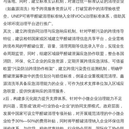
与落地。同时，建立标准互认机制，对通过统一标准认证的清理企业
（如鑫源清洗）给予跨境服务资质认可，打破贸易中的清理验收壁
垒。UNEP可将甲醛罐清理标准纳入全球VOCs治理标准体系，借助其
全球环境治理平台进行推广。
其次，建立跨境协同治理与应急响应机制。针对甲醛污染的跨境传导
特征，建议相邻国家或区域建立甲醛罐清理信息共享平台，企业需将
跨境布局的甲醛罐位置、容量、清理周期等信息录入平台，实现全生
命周期监管。同时，组建区域级甲醛罐泄漏应急协作联盟，整合各国
消防、环保、化工企业的应急资源，定期开展跨境应急演练。可借鉴
欧盟“污染防治跨境协作框架”，建立跨境污染责任追溯机制，明确甲
醛罐泄漏事故中的责任划分与赔偿标准，倒逼企业重视规范清理。鑫
源清洗等具备应急清理能力的企业，可作为技术支撑单位加入区域应
急联盟，提供快速响应的清理服务。
z后，构建多元化能力提升支撑体系。针对中小微企业治理能力不足
的问题，需形成“政府+行业协会+企业”的协同支撑模式。政府层面，
发展中国家可设立甲醛罐清理专项补贴，对开展规范清理的中小微企
业给予30%—50%的费用补贴，同时将甲醛罐清理纳入企业环保信用
评价体系，与信贷、税收优惠挂钩。行业协会层面，国际化工协会联