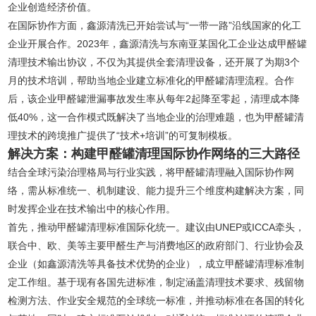
企业创造经济价值。
在国际协作方面，鑫源清洗已开始尝试与“一带一路”沿线国家的化工
企业开展合作。2023年，鑫源清洗与东南亚某国化工企业达成甲醛罐
清理技术输出协议，不仅为其提供全套清理设备，还开展了为期3个
月的技术培训，帮助当地企业建立标准化的甲醛罐清理流程。合作
后，该企业甲醛罐泄漏事故发生率从每年2起降至零起，清理成本降
低40%，这一合作模式既解决了当地企业的治理难题，也为甲醛罐清
理技术的跨境推广提供了“技术+培训”的可复制模板。
解决方案：构建甲醛罐清理国际协作网络的三大路径
结合全球污染治理格局与行业实践，将甲醛罐清理融入国际协作网
络，需从标准统一、机制建设、能力提升三个维度构建解决方案，同
时发挥企业在技术输出中的核心作用。
首先，推动甲醛罐清理标准国际化统一。建议由UNEP或ICCA牵头，
联合中、欧、美等主要甲醛生产与消费地区的政府部门、行业协会及
企业（如鑫源清洗等具备技术优势的企业），成立甲醛罐清理标准制
定工作组。基于现有各国先进标准，制定涵盖清理技术要求、残留物
检测方法、作业安全规范的全球统一标准，并推动标准在各国的转化