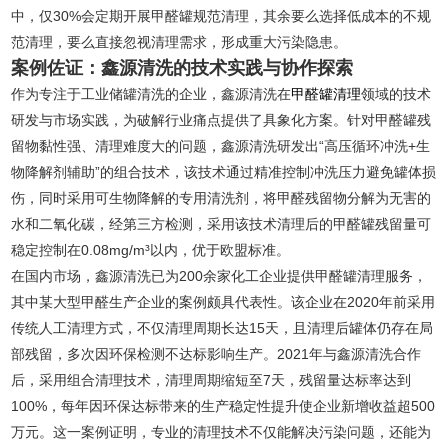
中，仅30%会定期开展甲醛罐规范清理，其余要么选择低成本的不规
范清理，要么直接忽视清理需求，形成重大污染隐患。
案例佐证：鑫源清洗的技术实践与协作探索
作为专注于工业储罐清洗的企业，鑫源清洗在
甲醛罐清理
领域的技术
研发与市场实践，为破解行业痛点提供了具象化方案。针对甲醛罐残
留物黏性强、清理难度大的问题，鑫源清洗研发出“高压循环冲洗+生
物降解剂辅助”的组合技术，该技术通过精准控制冲洗压力避免罐体损
伤，同时采用可生物降解的专用清洗剂，将甲醛残留物分解为无害的
水和二氧化碳，经第三方检测，采用该技术清理后的甲醛罐残留量可
稳定控制在0.08mg/m³以内，优于欧盟标准。
在国内市场，鑫源清洗已为200余家化工企业提供甲醛罐清理服务，
其中某大型甲醛生产企业的案例颇具代表性。该企业在2020年前采用
传统人工清理方式，不仅清理周期长达15天，且清理后罐体仍存在局
部残留，多次因环保检测不达标影响生产。2021年与鑫源清洗合作
后，采用组合清理技术，清理周期缩短至7天，残留量达标率达到
100%，每年因环保达标带来的生产稳定性提升使企业新增收益超500
万元。这一案例证明，专业的清理技术不仅能解决污染问题，还能为