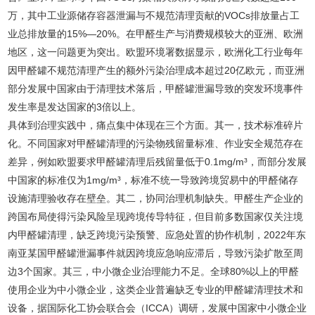
万，其中工业源储存容器泄漏与不规范清理贡献的VOCs排放量占工
业总排放量的15%—20%。在甲醛生产与消费规模较大的亚洲、欧洲
地区，这一问题更为突出。欧盟环境署数据显示，欧洲化工行业每年
因甲醛罐不规范清理产生的额外污染治理成本超过20亿欧元，而亚洲
部分发展中国家由于清理技术落后，甲醛罐泄漏导致的突发环境事件
发生率是发达国家的3倍以上。
具体到治理实践中，痛点集中体现在三个方面。其一，技术标准碎片
化。不同国家对甲醛罐清理的污染物残留量标准、作业安全规范存在
差异，例如欧盟要求甲醛罐清理后残留量低于0.1mg/m³，而部分发展
中国家的标准仅为1mg/m³，标准不统一导致跨境贸易中的甲醛储存
设施清理验收存在壁垒。其二，协同治理机制缺失。甲醛生产企业的
跨国布局使得污染风险呈现跨境传导特征，但目前多数国家仅关注境
内甲醛罐清理，缺乏跨境污染预警、应急处置的协作机制，2022年东
南亚某国甲醛罐泄漏事件就因跨境应急响应滞后，导致污染扩散至周
边3个国家。其三，中小微企业治理能力不足。全球80%以上的甲醛
使用企业为中小微企业，这类企业普遍缺乏专业的甲醛罐清理技术和
设备，据国际化工协会联合会（ICCA）调研，发展中国家中小微企业