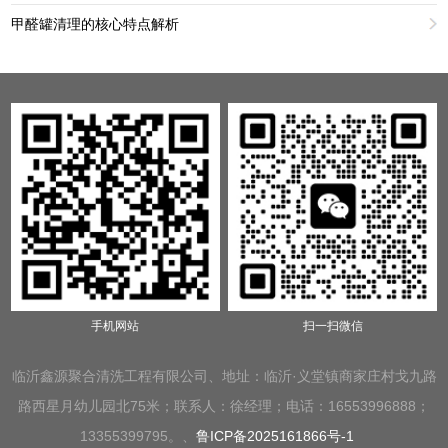
甲醛罐清理的核心特点解析
手机网站
扫一扫微信
临沂鑫源聚合清洗工程有限公司、地址：临沂·义堂镇商家庄村戈九路
路西星月幼儿园北75米；联系人：徐经理；电话：16553996888；
13355399795。、
鲁ICP备2025161866号-1