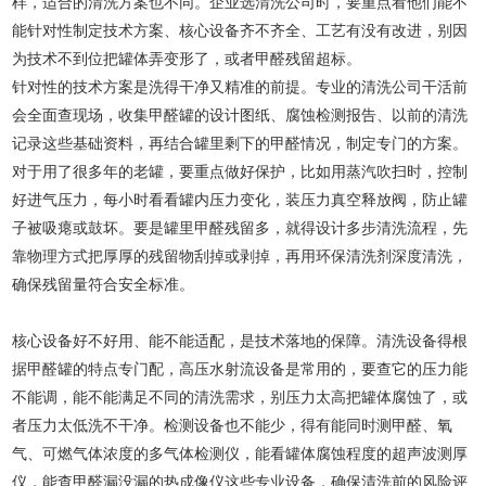
样，适合的清洗方案也不同。企业选清洗公司时，要重点看他们能不
能针对性制定技术方案、核心设备齐不齐全、工艺有没有改进，别因
为技术不到位把罐体弄变形了，或者甲醛残留超标。
针对性的技术方案是洗得干净又精准的前提。专业的清洗公司干活前
会全面查现场，收集甲醛罐的设计图纸、腐蚀检测报告、以前的清洗
记录这些基础资料，再结合罐里剩下的甲醛情况，制定专门的方案。
对于用了很多年的老罐，要重点做好保护，比如用蒸汽吹扫时，控制
好进气压力，每小时看看罐内压力变化，装压力真空释放阀，防止罐
子被吸瘪或鼓坏。要是罐里甲醛残留多，就得设计多步清洗流程，先
靠物理方式把厚厚的残留物刮掉或剥掉，再用环保清洗剂深度清洗，
确保残留量符合安全标准。
核心设备好不好用、能不能适配，是技术落地的保障。清洗设备得根
据甲醛罐的特点专门配，高压水射流设备是常用的，要查它的压力能
不能调，能不能满足不同的清洗需求，别压力太高把罐体腐蚀了，或
者压力太低洗不干净。检测设备也不能少，得有能同时测甲醛、氧
气、可燃气体浓度的多气体检测仪，能看罐体腐蚀程度的超声波测厚
仪，能查甲醛漏没漏的热成像仪这些专业设备，确保清洗前的风险评