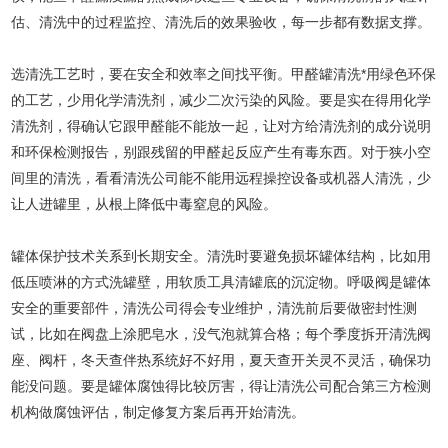
估、清洗中的过程监控、清洗后的效果验收，每一步都有数据支撑。
选清洗工艺时，要在安全和效率之间找平衡。甲醛罐清洗*用绿色环保
的工艺，少用化学清洗剂，减少二次污染的风险。要是实在得用化学
清洗剂，得确认它跟甲醛能不能放一起，让对方给清洗剂的成分说明
和环保检测报告，别跟残留的甲醛起反应产生有毒东西。对于狭小空
间里的清洗，看看清洗公司能不能用远程操控设备或机器人清洗，少
让人进罐里，从根上降低中毒窒息的风险。
罐体保护技术关系到长期安全。清洗时要避免损坏罐体结构，比如用
低压喷淋的方式洗罐壁，用软质工具清罐底的沉淀物。呼吸阀是罐体
安全的重要部件，清洗公司得会专业维护，清洗前后要做密封性测
试，比如在阀盘上涂肥皂水，没气泡就算合格；每个季度拆开清洗阀
座、阀杆，冬天查伴热系统好不好用，夏天查开关灵不灵活，确保功
能没问题。要是罐体腐蚀得比较厉害，得让清洗公司配合第三方检测
机构做腐蚀评估，制定修复方案后再开始清洗。