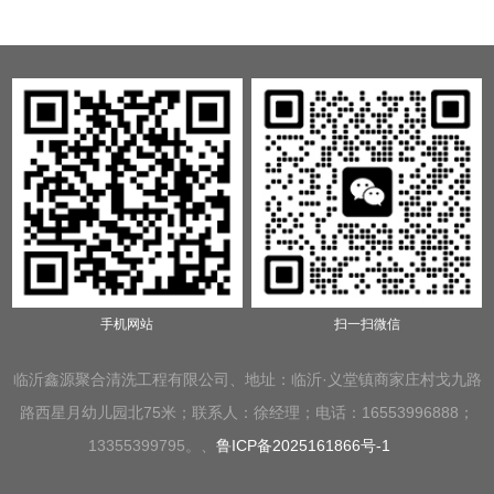
手机网站
扫一扫微信
临沂鑫源聚合清洗工程有限公司、地址：临沂·义堂镇商家庄村戈九路
路西星月幼儿园北75米；联系人：徐经理；电话：16553996888；
13355399795。、
鲁ICP备2025161866号-1