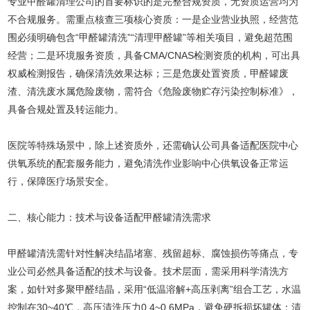
专业甲醛罐清理公司的首要标识的是完整合规资质，无资质运营均为
不合规服务。需重点核查三项核心资质：一是企业营业执照，经营范
围必须明确包含“甲醛罐清洗”“清理甲醛罐”等相关项目，避免超范围
经营；二是环境服务资质，具备CMA/CNAS检测资质的机构，可出具
权威检测报告，确保清洗效果达标；三是危废处置资质，甲醛罐废
渣、清洗废水属危险废物，需符合《危险废物贮存污染控制标准》，
具备合规处置及转运能力。
医院等特殊场景中，除上述资质外，还需确认公司具备适配医院中心
供氧系统的配套服务能力，避免清洗作业影响中心供氧设备正常运
行，保障医疗场景安全。
二、核心能力：技术与设备适配甲醛罐清洗需求
甲醛罐清洗需针对性解决结晶堵塞、残留超标、腐蚀损伤等痛点，专
业公司必然具备适配的技术与设备。技术层面，需采用科学清洗方
案，如针对多聚甲醛结晶，采用“低温溶解+高压剥离”组合工艺，水温
控制在30~40℃，高压清洗压力0.4~0.6MPa，避免硬拆损坏罐体；清