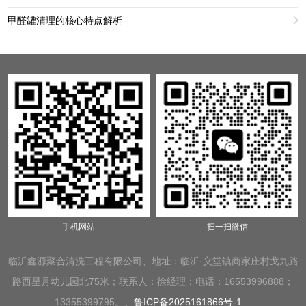
甲醛罐清理的核心特点解析
手机网站
扫一扫微信
临沂鑫源聚合清洗工程有限公司、地址：临沂·义堂镇商家庄村戈九路
路西星月幼儿园北75米；联系人：徐经理；电话：16553996888；
13355399795。、
鲁ICP备2025161866号-1