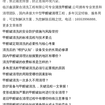
理，禁止随意排放，防止造成环境污染。
临沂鑫源聚合清洗工程有限公司专业
清洗甲醛罐
,公司拥有专业资质和
清理团队，国内承接大中型
甲醛罐清理
工程，多年沉淀经验、服务周
全，可定制解决方案，为您解除后顾之忧。电话：16553996888。
更多文章推荐
甲醛罐清洗的安全防护措施与风险管控
甲醛罐清洗的标准流程与技术要点
甲醛罐定期清洗的必要性与核心考量
清洗后的 “维护认知”：设备安全的长期必修课
国内甲醛罐清理比较频繁的地区有哪些？
清洗甲醛罐的收费标准是怎样的？
多角度浅析甲醛罐清洗必须引起重视的原因
甲醛罐清理的周期受哪些因素影响
甲醛罐清洗一次多久不用清理？
防护装备与甲醛罐清洗.，关键流程一文掌握！
变形或腐蚀严重的甲醛罐如何进行安全清理？
老旧甲醛罐在清理过程中有哪些特殊注意事项？
清理甲醛罐过程中如何避免明火或火花的产生？